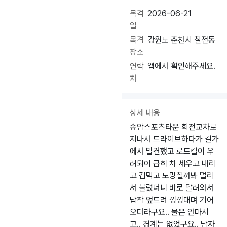
목격
2026-06-21
일
목격
강원도 춘천시 칠전동
장소
연락
앱에서 확인해주세요.
처
상세 내용
송암스포츠타운 회전교차로
지나서 드라이브하다가 길가
에서 발견했고 로드킬이 우
려되어 급히 차 세우고 내리
고 겁먹고 도망칠까봐 멀리
서 불렀더니 바로 달려와서
납작 엎드려 낑낑대며 기어
오더라구요.. 물은 안마시
고.. 경계는 없었구요.. 남자