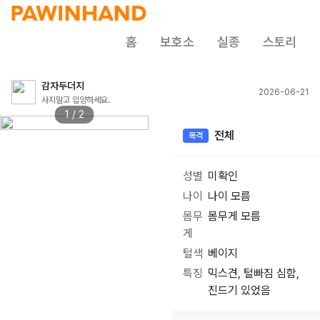
홈
보호소
실종
스토리
감자두더지
2026-06-21
사지말고 입양하세요.
1 / 2
전체
목격
성별
미확인
나이
나이 모름
몸무
몸무게 모름
게
털색
베이지
특징
믹스견, 털빠짐 심함,
진드기 있었음