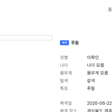
홈
푸들
목격
성별
미확인
나이
나이 모름
몸무게
몸무게 모름
털색
갈색
특징
푸들
목격일
2026-06-22
목격 장소
경상북도 경주