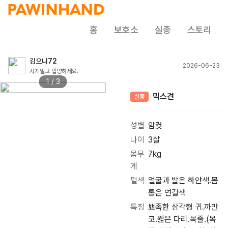
홈
보호소
실종
스토리
김으니72
2026-06-23
사지말고 입양하세요.
1 / 3
믹스견
실종
성별
암컷
나이
3살
몸무
7kg
게
털색
얼굴과 발은 하얀색.몸
통은 연갈색
특징
뾰족한 삼각형 귀.까만
코.짧은 다리.목줄.(목