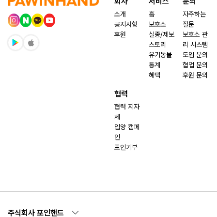
회사
서비스
문의
소개
홈
자주하는
공지사항
보호소
질문
후원
실종/제보
보호소 관
스토리
리 시스템
유기동물
도입 문의
통계
협업 문의
혜택
후원 문의
협력
협력 지자
체
입양 캠페
인
포인기부
주식회사 포인핸드