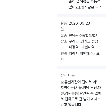
줄이 떨어졌을 가능성
있어요).웰시닮은 믹스
실종
2026-06-23
일
실종
전남광주통합특별시
장소
구례군 .경기도 성남
태평역~가천대역
연락
앱에서 확인해주세요.
처
상세 내용
🆘️유실기간이 길어서 어느
지역이든(서울.경남.부산.대
전.강원등등)발견될 수 있어
서 전국으로 글 남기고 제보
받고 있습니다.