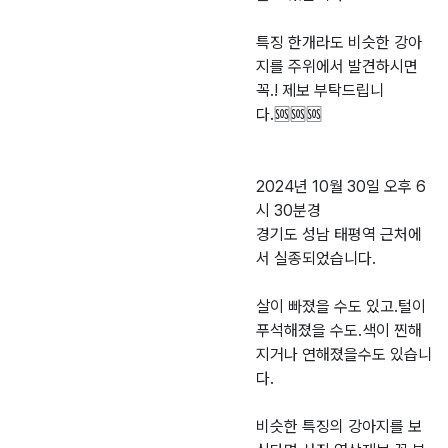
특징 한개라도 비슷한 강아
지를 주위에서 발견하시면
꼭.! 제보 부탁드립니
다.🆘️🆘️🆘️
2024년 10월 30일 오후 6
시 30분경
경기도 성남 태평역 근처에
서 실종되었습니다.
살이 빠졌을 수도 있고.털이
푸석해졌을 수도.색이 찐해
지거나 연해졌을수도 있습니
다.
비슷한 특징의 강아지를 보