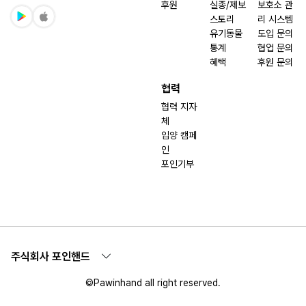
후원
실종/제보
보호소 관
스토리
리 시스템
유기동물
도입 문의
통계
협업 문의
혜택
후원 문의
협력
협력 지자
체
입양 캠페
인
포인기부
주식회사 포인핸드
©Pawinhand all right reserved.