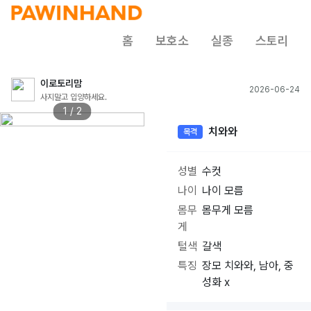
홈
보호소
실종
스토리
이로토리맘
2026-06-24
사지말고 입양하세요.
1 / 2
치와와
목격
성별
수컷
나이
나이 모름
몸무
몸무게 모름
게
털색
갈색
특징
장모 치와와, 남아, 중
성화 x