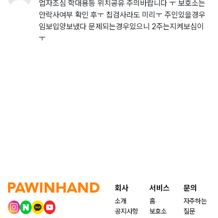
업자조심 학대용등 위치공유 주의바랍니다 ㅜ 보호소는
안락사여부 확인 후ㅜ 칩검사라도 미리ㅜ 주인있을경우
임보입양보냈다 문제되는경우있으니 2주는지켜보심이
ㅜ
회사
서비스
문의
소개
홈
자주하는
공지사항
보호소
질문