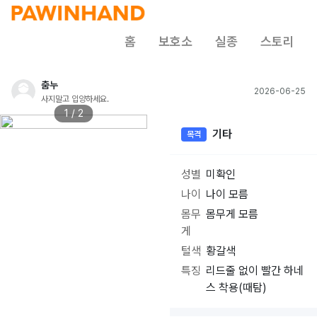
홈
보호소
실종
스토리
춤누
2026-06-25
사지말고 입양하세요.
1 / 2
기타
목격
성별
미확인
나이
나이 모름
몸무
몸무게 모름
게
털색
황갈색
특징
리드줄 없이 빨간 하네
스 착용(때탐)