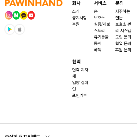
회사
서비스
문의
소개
홈
자주하는
공지사항
보호소
질문
후원
실종/제보
보호소 관
스토리
리 시스템
유기동물
도입 문의
통계
협업 문의
혜택
후원 문의
협력
협력 지자
체
입양 캠페
인
포인기부
주식회사 포인핸드