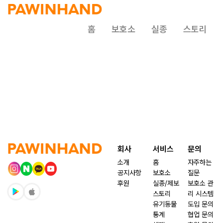
홈
보호소
실종
스토리
회사
서비스
문의
소개
홈
자주하는
공지사항
보호소
질문
후원
실종/제보
보호소 관
스토리
리 시스템
유기동물
도입 문의
통계
협업 문의