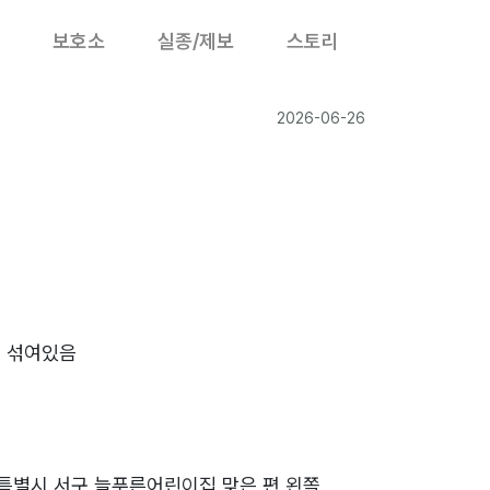
보호소
실종/제보
스토리
2026-06-26
 섞여있음
6
별시 서구 늘푸른어린이집 맞은 편 왼쪽