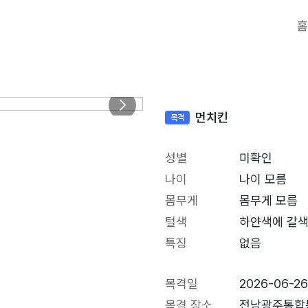
홈
먼치킨
목격
성별
미확인
나이
나이 모름
몸무게
몸무게 모름
털색
하얀색에 갈색
특징
없음
목격일
2026-06-2
목격 장소
전남광주통합특