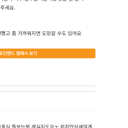
주세요.
견했고 좀 가까워지면 도망갈 수도 있어요
포인핸드 앱에서 보기
화표식 돌보는분 계실지도요ㅜ 위치만상세않게