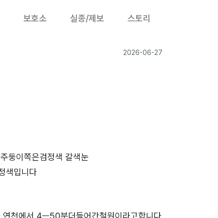
보호소
실종/제보
스토리
2026-06-27
와주둥이쪽은검정색 갈색눈
정색입니다
군 연천에서 4ㅡ50분더들어간철원이라고합니다