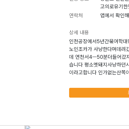
고의로유기한
연락처
앱에서 확인해
상세 내용
인천공장에서5년간묶여학대
노인조카가 사냥한다며데려
데 연천서4ㅡ50분더들어
습니다 평소멧돼지사냥하던
이라고합니다 인가없는산쪽