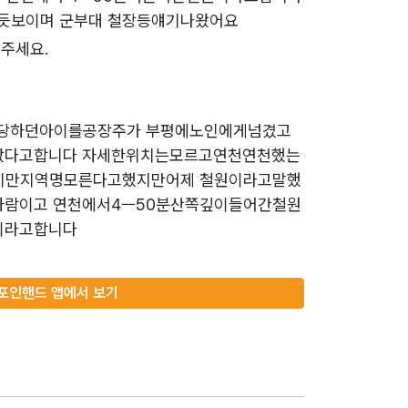
듯보이며 군부대 철장등얘기나왔어요
주세요.
당하던아이를공장주가 부평에노인에게넘겼고
갔다고합니다 자세한위치는모르고연천연천했는
갔지만지역명모른다고했지만어제 철원이라고말했
사람이고 연천에서4ㅡ50분산쪽깊이들어간철원
이라고합니다
포인핸드 앱에서 보기