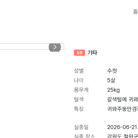
홈
기타
실종
성별
수컷
나이
5살
몸무게
25kg
털색
갈색털에 귀
특징
귀와주둥만검
실종일
2026-06-21
실종 장소
강원도 철원