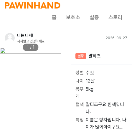
홈
보호소
실종
스토리
나는 나지!
2026-06-27
사지말고 입양하세요.
1 / 1
말티즈
실종
성별
수컷
나이
12살
몸무
5kg
게
털색
말티즈구요.흰색입니
다.
특징
이름은 방자입니다. 나
이가 많이아이구요....