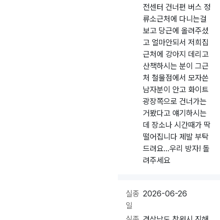
전센터 건너편 버스 정
류소근처에 다니는걸
보고 당근에 올려주셨
고 얼마안되서 저희집
근처에 강아지 데리고
산책하시는 분이 그근
처 철물점에서 모자쓴
남자분이 안고 화이트
광장쪽으로 건너가는
거봤다고 얘기하시는
데 장소나 시간때가 딱
떨어집니다 제발 부탁
드려요...우리 방자! 돌
려주세요
실종
2026-06-26
일
실종
경상남도 창원시 진해