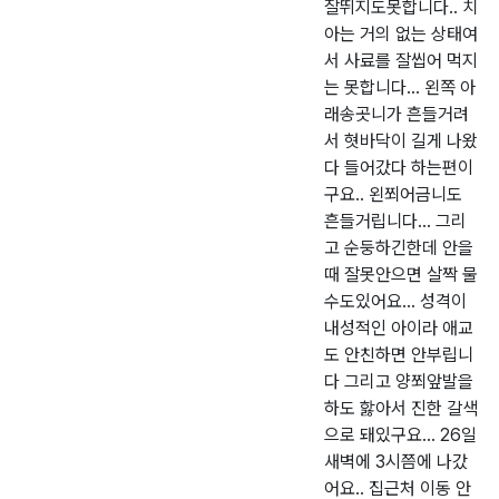
잘뛰지도못합니다.. 치
아는 거의 없는 상태여
서 사료를 잘씹어 먹지
는 못합니다... 왼쪽 아
래송곳니가 흔들거려
서 혓바닥이 길게 나왔
다 들어갔다 하는편이
구요.. 왼쬐어금니도
흔들거립니다... 그리
고 순둥하긴한데 안을
때 잘못안으면 살짝 물
수도있어요... 성격이
내성적인 아이라 애교
도 안친하면 안부립니
다 그리고 양쬐앞발을
하도 핧아서 진한 갈색
으로 돼있구요... 26일
새벽에 3시쯤에 나갔
어요.. 집근처 이동 안