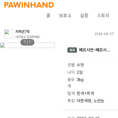
홈
보호소
실종
스토리
지하은76
2026-06-27
사지말고 입양하세요.
1 / 1
페르시안-페르시안
완료
친칠라
성별
수컷
나이
2살
몸무
3kg
게
털색
흰색+회색
특징
마른체형, 노란눈