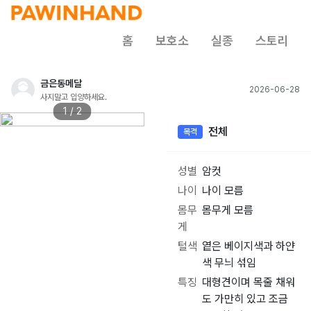
홈
보호소
실종
스토리
금은동메달
2026-06-28
사지말고 입양하세요.
1 / 2
전체
목격
성별
암컷
나이
나이 모름
몸무
몸무게 모름
게
털색
옅은 베이지색과 하얀
색 무늬 섞임
특징
대형견이며 목줄 채워
도 가만히 있고 조금