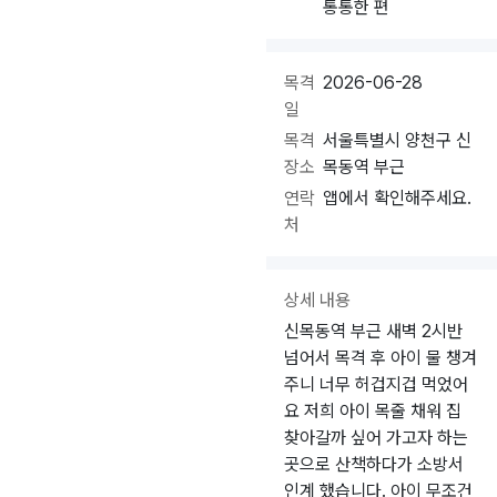
통통한 편
목격
2026-06-28
일
목격
서울특별시 양천구 신
장소
목동역 부근
연락
앱에서 확인해주세요.
처
상세 내용
신목동역 부근 새벽 2시반
넘어서 목격 후 아이 물 챙겨
주니 너무 허겁지겁 먹었어
요 저희 아이 목줄 채워 집
찾아갈까 싶어 가고자 하는
곳으로 산책하다가 소방서
인계 했습니다. 아이 무조건