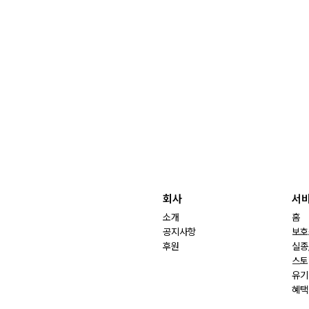
회사
서
소개
홈
공지사항
보호
후원
실종
스토
유기
혜택