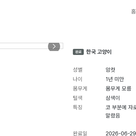
홈
한국 고양이
완료
성별
암컷
나이
1년 미만
몸무게
몸무게 모름
털색
삼색이
특징
코 부분에 자
말랐음
완료일
2026-06-2