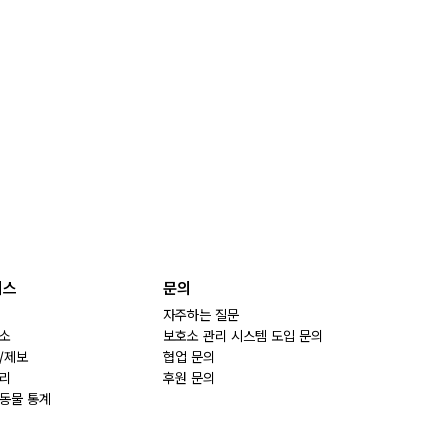
비스
문의
자주하는 질문
소
보호소 관리 시스템 도입 문의
/제보
협업 문의
리
후원 문의
동물 통계