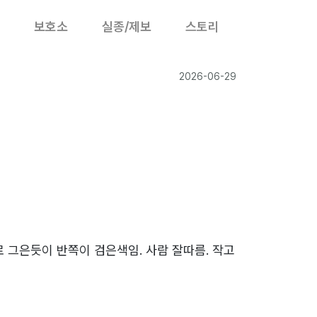
보호소
실종/제보
스토리
2026-06-29
로 그은듯이 반쪽이 검은색임. 사람 잘따름. 작고
9