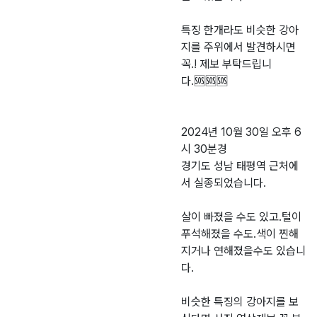
특징 한개라도 비슷한 강아
지를 주위에서 발견하시면
꼭.! 제보 부탁드립니
다.🆘️🆘️🆘️
2024년 10월 30일 오후 6
시 30분경
경기도 성남 태평역 근처에
서 실종되었습니다.
살이 빠졌을 수도 있고.털이
푸석해졌을 수도.색이 찐해
지거나 연해졌을수도 있습니
다.
비슷한 특징의 강아지를 보