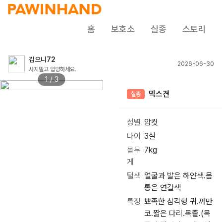
홈
보호소
실종
스토리
김으니72
2026-06-30
사지말고 입양하세요.
1 / 3
믹스견
실종
성별
암컷
나이
3살
몸무
7kg
게
털색
얼굴과 발은 하얀색.몸
통은 연갈색
특징
뾰족한 삼각형 귀.까만
코.짧은 다리.목줄.(목