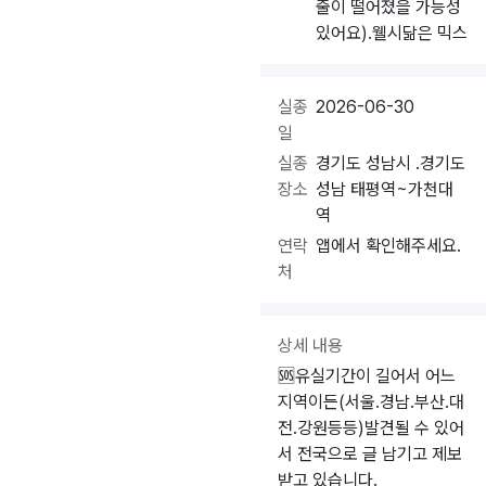
줄이 떨어졌을 가능성
있어요).웰시닮은 믹스
실종
2026-06-30
일
실종
경기도 성남시 .경기도
장소
성남 태평역~가천대
역
연락
앱에서 확인해주세요.
처
상세 내용
🆘️유실기간이 길어서 어느
지역이든(서울.경남.부산.대
전.강원등등)발견될 수 있어
서 전국으로 글 남기고 제보
받고 있습니다.