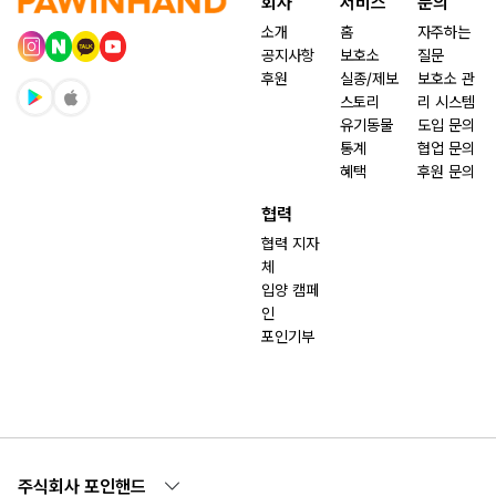
회사
서비스
문의
소개
홈
자주하는
공지사항
보호소
질문
후원
실종/제보
보호소 관
스토리
리 시스템
유기동물
도입 문의
통계
협업 문의
혜택
후원 문의
협력
협력 지자
체
입양 캠페
인
포인기부
주식회사 포인핸드