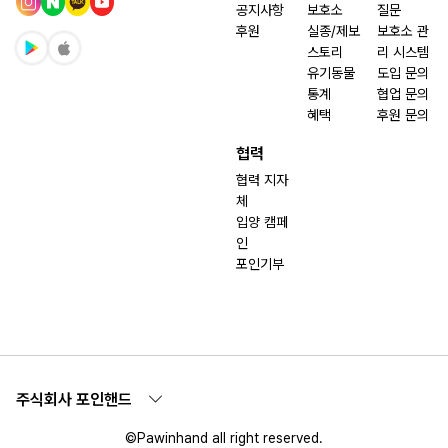
공지사항
보호소
질문
후원
실종/제보
보호소 관
스토리
리 시스템
유기동물
도입 문의
통계
협업 문의
혜택
후원 문의
협력
협력 지자
체
입양 캠페
인
포인기부
주식회사 포인핸드
©Pawinhand all right reserved.