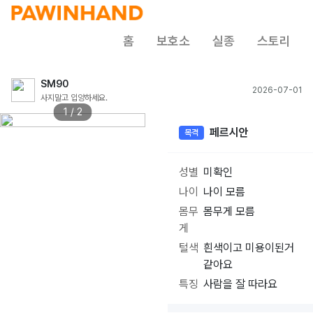
홈
보호소
실종
스토리
SM90
2026-07-01
사지말고 입양하세요.
1 / 2
페르시안
목격
성별
미확인
나이
나이 모름
몸무
몸무게 모름
게
털색
흰색이고 미용이된거
같아요
특징
사람을 잘 따라요