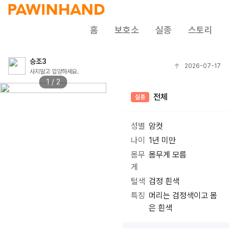
홈
보호소
실종
스토리
승조3
2026-07-17
사지말고 입양하세요.
1 / 2
전체
실종
성별
암컷
나이
1년 미만
몸무
몸무게 모름
게
털색
검정 흰색
특징
머리는 검정색이고 몸
은 흰색