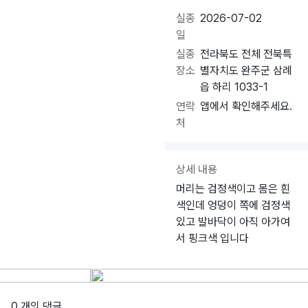
실종
2026-07-02
일
실종
전라북도 전체 전북특
장소
별자치도 완주군 삼례
읍 하리 1033-1
연락
앱에서 확인해주세요.
처
상세 내용
머리는 검정색이고 몸은 흰
색인데 엉덩이 쪽에 검정색
있고 발바닥이 아직 아가여
서 핑크색 입니다
0 개의 댓글