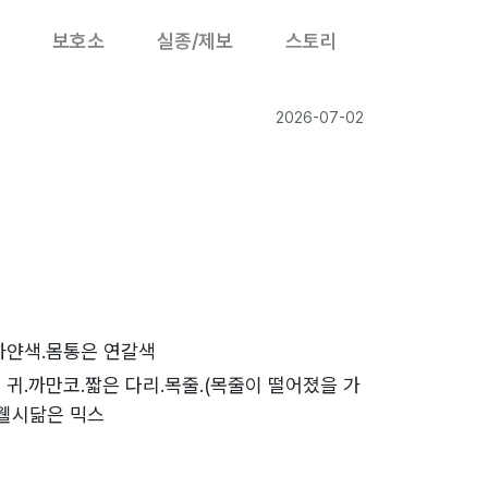
보호소
실종/제보
스토리
2026-07-02
하얀색.몸통은 연갈색
 귀.까만코.짧은 다리.목줄.(목줄이 떨어졌을 가
.웰시닮은 믹스
2