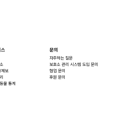
비스
문의
자주하는 질문
소
보호소 관리 시스템 도입 문의
/제보
협업 문의
리
후원 문의
동물 통계