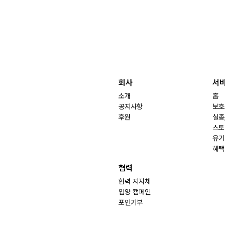
회사
서
소개
홈
공지사항
보호
후원
실종
스토
유기
혜택
협력
협력 지자체
입양 캠페인
포인기부