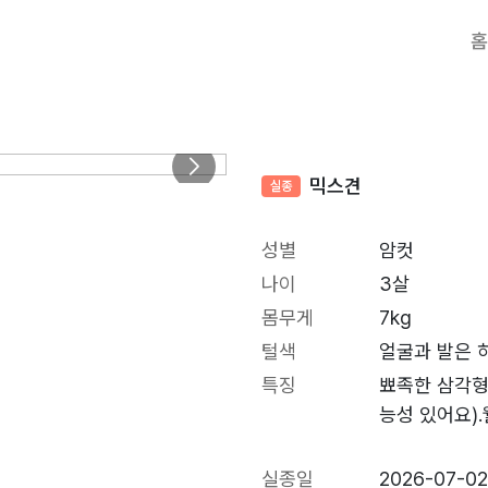
홈
믹스견
실종
성별
암컷
나이
3살
몸무게
7kg
털색
얼굴과 발은 
특징
뾰족한 삼각형
능성 있어요)
실종일
2026-07-0