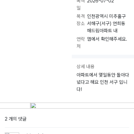
목격
2026-07-02
일
목격
인천광역시 미추홀구
장소
서해구(서구) 연희동
해드림아파트 내
연락
앱에서 확인해주세요.
처
상세 내용
아파트에서 몇일동안 돌아다
녔다고 해요 인천 서구 입니
다!
2 개의 댓글