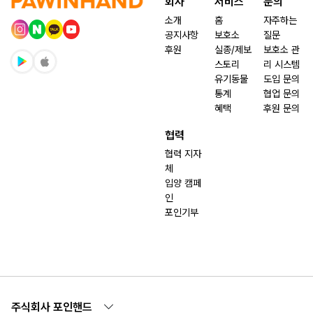
회사
서비스
문의
소개
홈
자주하는
공지사항
보호소
질문
후원
실종/제보
보호소 관
스토리
리 시스템
유기동물
도입 문의
통계
협업 문의
혜택
후원 문의
협력
협력 지자
체
입양 캠페
인
포인기부
주식회사 포인핸드