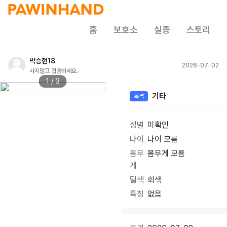
홈
보호소
실종
스토리
박승현18
2026-07-02
사지말고 입양하세요.
1 / 3
기타
목격
성별
미확인
나이
나이 모름
몸무
몸무게 모름
게
털색
회색
특징
없음