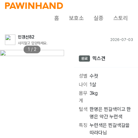
홈
보호소
실종
스토리
민경선82
2026-07-03
사지말고 입양하세요.
1 / 2
믹스견
완료
성별
수컷
나이
1살
몸무
3kg
게
털색
한명은 찐갈색이고 한
명은 약간 누런색
특징
누런색은 찐갈색갈을
따라다님