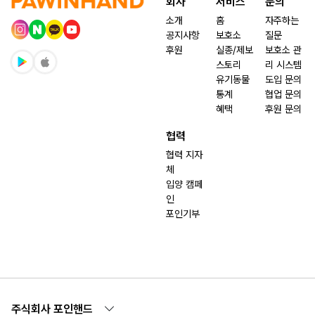
회사
서비스
문의
소개
홈
자주하는
공지사항
보호소
질문
후원
실종/제보
보호소 관
스토리
리 시스템
유기동물
도입 문의
통계
협업 문의
혜택
후원 문의
협력
협력 지자
체
입양 캠페
인
포인기부
주식회사 포인핸드