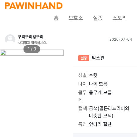
홈
보호소
실종
스토리
구리구리맹구리
2026-07-04
사지말고 입양하세요.
1 / 3
믹스견
실종
성별
수컷
나이
나이 모름
몸무
몸무게 모름
게
털색
금색(골든리트리버와
비슷한 모색)
특징
앞다리 절단