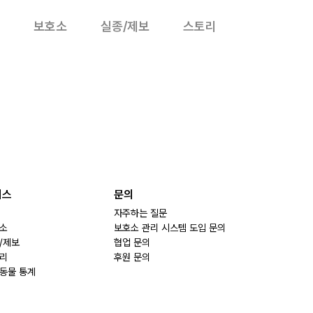
보호소
실종/제보
스토리
비스
문의
자주하는 질문
소
보호소 관리 시스템 도입 문의
/제보
협업 문의
리
후원 문의
동물 통계