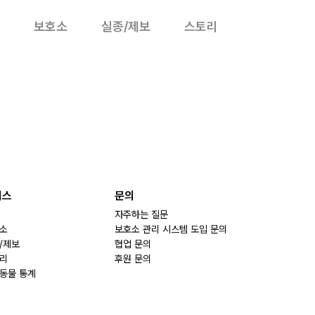
보호소
실종/제보
스토리
비스
문의
자주하는 질문
소
보호소 관리 시스템 도입 문의
/제보
협업 문의
리
후원 문의
동물 통계