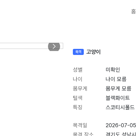
홈
고양이
목격
성별
미확인
나이
나이 모름
몸무게
몸무게 모름
털색
블랙화이트
특징
스코티시폴드
목격일
2026-07-0
목격 장소
경기도 성남시