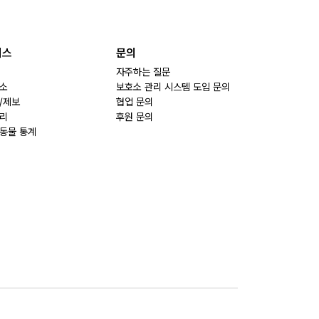
비스
문의
자주하는 질문
소
보호소 관리 시스템 도입 문의
/제보
협업 문의
리
후원 문의
동물 통계