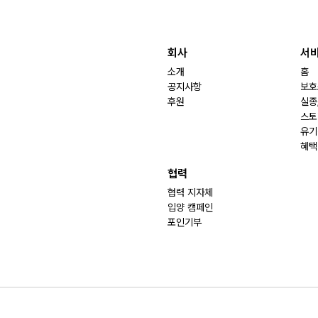
회사
서
소개
홈
공지사항
보호
후원
실종
스토
유기
혜택
협력
협력 지자체
입양 캠페인
포인기부