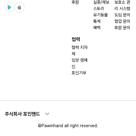
후원
실종/제보
보호소 관
스토리
리 시스템
유기동물
도입 문의
통계
협업 문의
혜택
후원 문의
협력
협력 지자
체
입양 캠페
인
포인기부
주식회사 포인핸드
©Pawinhand all right reserved.