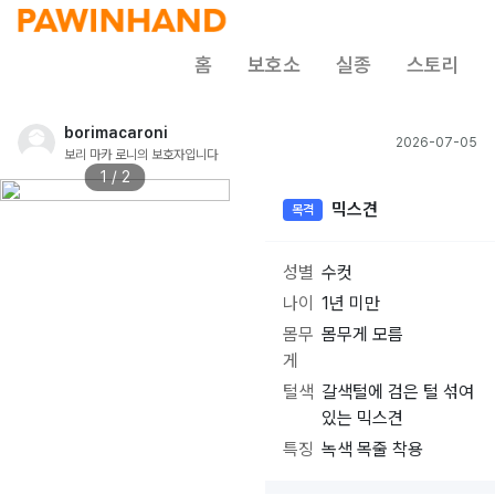
홈
보호소
실종
스토리
borimacaroni
2026-07-05
보리 마카 로니의 보호자입니다
1 / 2
믹스견
목격
성별
수컷
나이
1년 미만
몸무
몸무게 모름
게
털색
갈색털에 검은 털 섞여
있는 믹스견
특징
녹색 목줄 착용