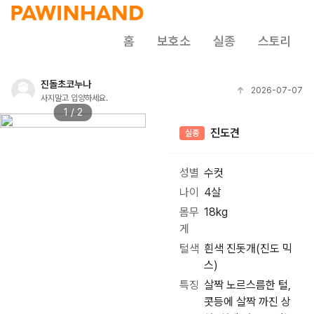
홈
보호소
실종
스토리
진돌초코누나
2026-07-07
사지말고 입양하세요.
1 / 2
진도견
실종
성별
수컷
나이
4살
몸무
18kg
게
털색
흰색 진돗개(진도 믹
스)
특징
살짝 노르스름한 털,
콧등에 살짝 까진 상