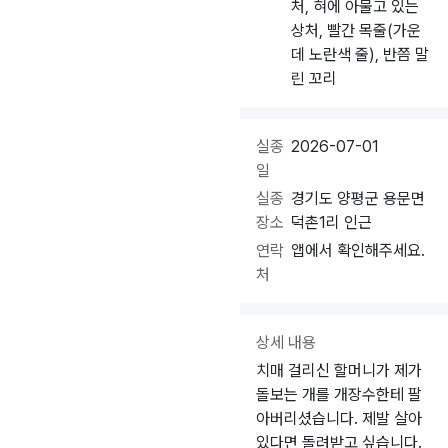
처, 혀에 아물고 있는
상처, 빨간 목줄(가운
데 노란색 줄), 반쯤 말
린 꼬리
실종
2026-07-01
일
실종
경기도 양평군 용문면
장소
덕촌1리 인근
연락
앱에서 확인해주세요.
처
상세 내용
치매 걸리신 할머니가 제가
돌보는 개를 개장수한테 팔
아버리셨습니다. 제발 살아
있다면 돌려받고 싶습니다.