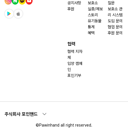
공지사항
보호소
질문
후원
실종/제보
보호소 관
스토리
리 시스템
유기동물
도입 문의
통계
협업 문의
혜택
후원 문의
협력
협력 지자
체
입양 캠페
인
포인기부
주식회사 포인핸드
©Pawinhand all right reserved.