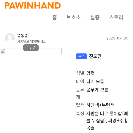
홈
보호소
실종
스토리
똥똥똥
2026-07-05
사지말고 입양하세요.
1 / 2
진도견
목격
성별
암컷
나이
나이 모름
몸무
몸무게 모름
게
털색
하얀색+누런색
특징
사람을 너무 좋아함(배
를 뒤집음), 파랑+주황
목줄