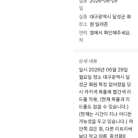
실종
2026-06-29
일
실종
대구광역시 달성군 화
장소
원 빌라존
연락
앱에서 확인해주세요.
처
상세 내용
일시 2026년 06월 29일
월요일 정소 대구광역시 달
성군 화원 특징 없어졌을 당
시 카키색 목줄에 빨간색 리
드줄 착용, (현재 목줄과 리
드줄도 없을 수 있습니다.)
(현재는 시간이 지나 어디든
가능성을 두고 있습니다.) 혀
안쪽 검은 점, 다른 리트리버
보다 작고 마름, 중성화X