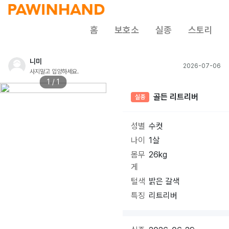
홈
보호소
실종
스토리
니미
2026-07-06
사지말고 입양하세요.
1 / 1
골든 리트리버
실종
성별
수컷
나이
1살
몸무
26kg
게
털색
밝은 갈색
특징
리트리버