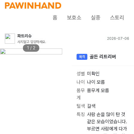
홈
보호소
실종
스토리
파트리슈
2026-07-06
사지말고 입양하세요.
1 / 2
골든 리트리버
목격
성별
미확인
나이
나이 모름
몸무
몸무게 모름
게
털색
갈색
특징
사람 손을 많이 탄 것
같은 모습이었습니다.
부르면 사람에게 다가