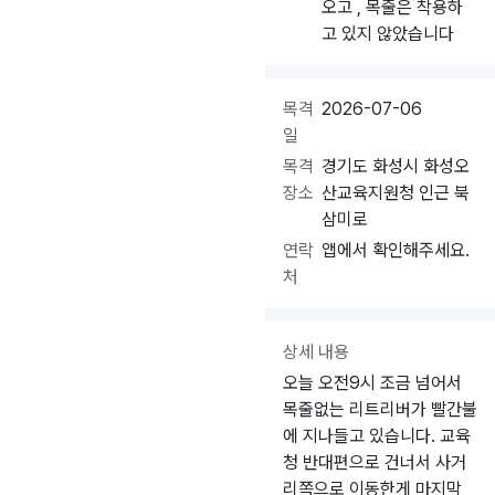
오고 , 목줄은 착용하
고 있지 않았습니다
목격
2026-07-06
일
목격
경기도 화성시 화성오
장소
산교육지원청 인근 북
삼미로
연락
앱에서 확인해주세요.
처
상세 내용
오늘 오전9시 조금 넘어서
목줄없는 리트리버가 빨간불
에 지나들고 있습니다. 교육
청 반대편으로 건너서 사거
리쪽으로 이동한게 마지막