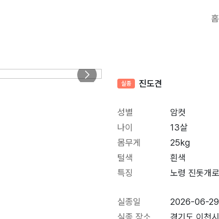
홈
진도견
실종
성별
암컷
나이
13살
몸무게
25kg
털색
흰색
특징
노령 진돗개로
실종일
2026-06-2
실종 장소
경기도 이천시