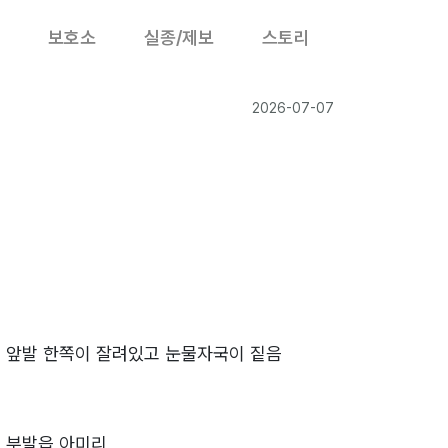
보호소
실종/제보
스토리
2026-07-07
 앞발 한쪽이 잘려있고 눈물자국이 짙음
9
 부발읍 아미리