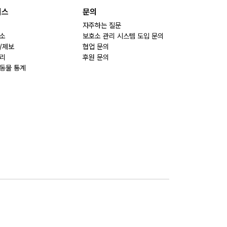
비스
문의
자주하는 질문
소
보호소 관리 시스템 도입 문의
/제보
협업 문의
리
후원 문의
동물 통계