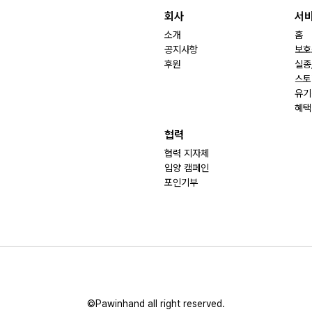
회사
서
소개
홈
공지사항
보호
후원
실종
스토
유기
혜택
협력
협력 지자체
입양 캠페인
포인기부
©Pawinhand all right reserved.