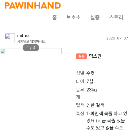
홈
보호소
실종
스토리
mitho
2026-07-07
사지말고 입양하세요.
1 / 3
믹스견
실종
성별
수컷
나이
7살
몸무
23kg
게
털색
연한 갈색
특징
1-파란색 목줄 하고 있
었요.(지금 목줄 있을
수도 있고 없을 수도