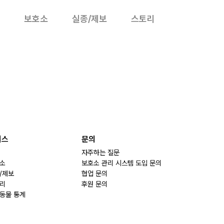
보호소
실종/제보
스토리
비스
문의
자주하는 질문
소
보호소 관리 시스템 도입 문의
/제보
협업 문의
리
후원 문의
동물 통계