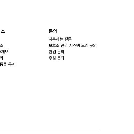
비스
문의
자주하는 질문
소
보호소 관리 시스템 도입 문의
/제보
협업 문의
리
후원 문의
동물 통계