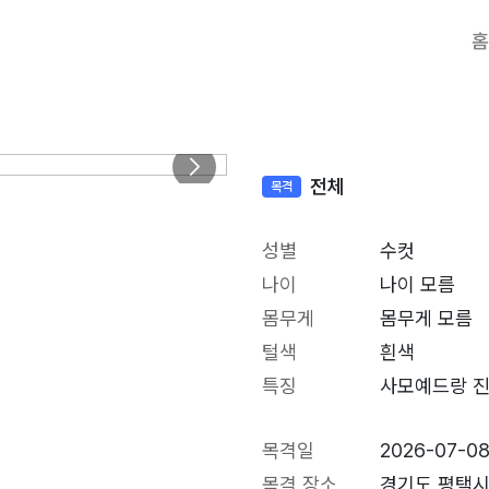
홈
전체
목격
성별
수컷
나이
나이 모름
몸무게
몸무게 모름
털색
흰색
특징
사모예드랑 진
목격일
2026-07-0
목격 장소
경기도 평택시