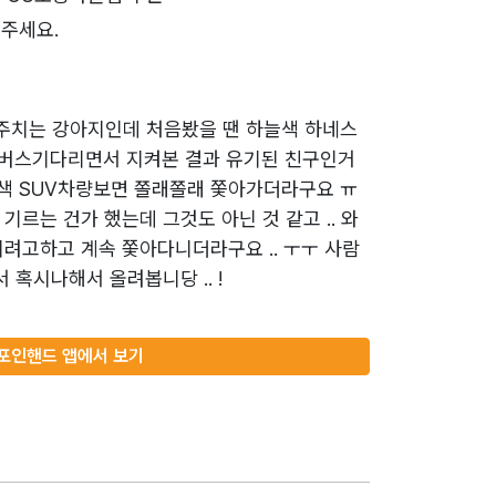
주세요.
주치는 강아지인데 처음봤을 땐 하늘색 하네스
래 버스기다리면서 지켜본 결과 유기된 친구인거
흰색 SUV차량보면 쫄래쫄래 쫓아가더라구요 ㅠ
기르는 건가 했는데 그것도 아닌 것 같고 .. 와
려고하고 계속 쫓아다니더라구요 .. ㅜㅜ 사람
 혹시나해서 올려봅니당 .. !
포인핸드 앱에서 보기