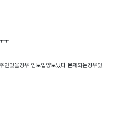
ㅜㅜㅜ
요 주인있을경우 임보입양보냈다 문제되는경우있