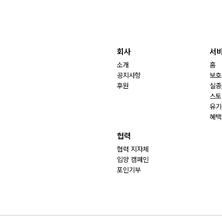
회사
서
소개
홈
공지사항
보호
후원
실종
스토
유기
혜택
협력
협력 지자체
입양 캠페인
포인기부