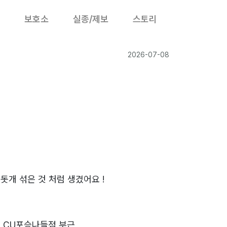
보호소
실종/제보
스토리
2026-07-08
돗개 섞은 것 처럼 생겼어요 !
8
 CU포승나들점 부근