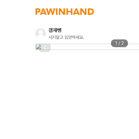
갬쟤뺑
사지말고 입양하세요.
1 / 2