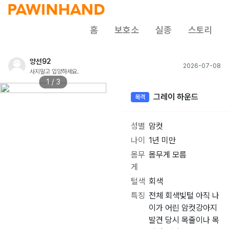
홈
보호소
실종
스토리
양선92
2026-07-08
사지말고 입양하세요.
1 / 3
그레이 하운드
목격
성별
암컷
나이
1년 미만
몸무
몸무게 모름
게
털색
회색
특징
전체 회색빛털 아직 나
이가 어린 암컷강아지
발견 당시 목줄이나 목