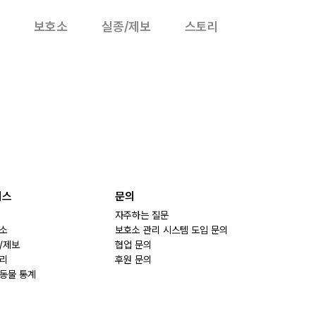
보호소
실종/제보
스토리
비스
문의
자주하는 질문
소
보호소 관리 시스템 도입 문의
/제보
협업 문의
리
후원 문의
동물 통계