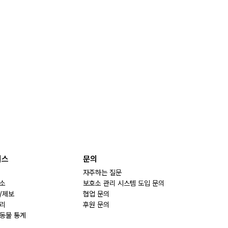
비스
문의
자주하는 질문
소
보호소 관리 시스템 도입 문의
/제보
협업 문의
리
후원 문의
동물 통계