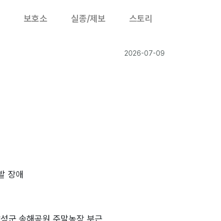
보호소
실종/제보
스토리
2026-07-09
발 장애
9
성군 송해공원 주말농장 부근