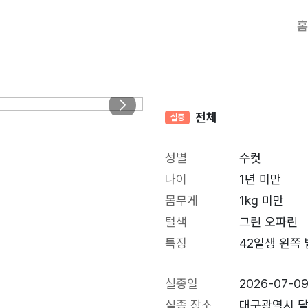
홈
전체
실종
성별
수컷
나이
1년 미만
몸무게
1kg 미만
털색
그린 오파린
특징
42일생 왼쪽 
실종일
2026-07-0
실종 장소
대구광역시 달