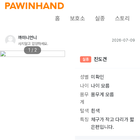
홈
보호소
실종
스토리
까미니언니
2026-07-09
사지말고 입양하세요.
1 / 2
진도견
실종
성별
미확인
나이
나이 모름
몸무
몸무게 모름
게
털색
흰색
특징
체구가 작고 다리가 짧
은편입니다.