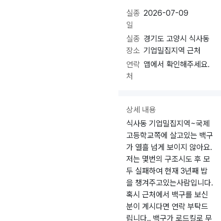
실종
2026-07-09
일
실종
경기도 고양시 식사동
장소
기업밀집지역 근처
연락
앱에서 확인해주세요.
처
상세 내용
식사동 기업밀집지역~국제
고등학교쪽에 살고있는 백구
가 열흘 넘게 보이지 않아요.
저는 몇번의 구조시도 후 모
두 실패하여 현재 3년째 밥
을 챙겨주고있는사람입니다.
혹시 근처에서 백구를 보신
분이 계시다면 연락 부탁드
립니다.. 백구가 로드킬로 무