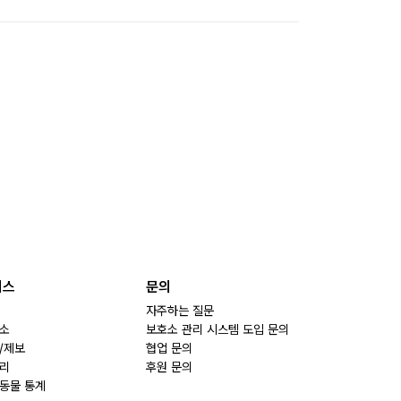
비스
문의
자주하는 질문
소
보호소 관리 시스템 도입 문의
/제보
협업 문의
리
후원 문의
동물 통계