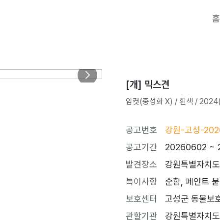
홈
[개] 믹스견
암컷(중성화 X) / 흰색 / 2024(
공고번호
강원-고성-2026
공고기간
20260602 ~ 
발견장소
강원특별자치도 
특이사항
순함, 페인트 
보호센터
고성군 동물보호센터
관할기관
강원특별자치도