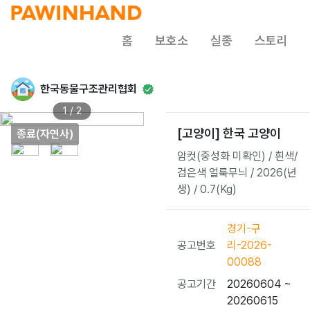
홈
보호소
실종
스토리
한국동물구조관리협회
1 / 2
[고양이] 한국 고양이
종료(자연사)
암컷(중성화 미확인) / 흰색/
검은색 얼룩무늬 / 2026(년
생) / 0.7(Kg)
경기-구
공고번호
리-2026-
00088
공고기간
20260604 ~
20260615