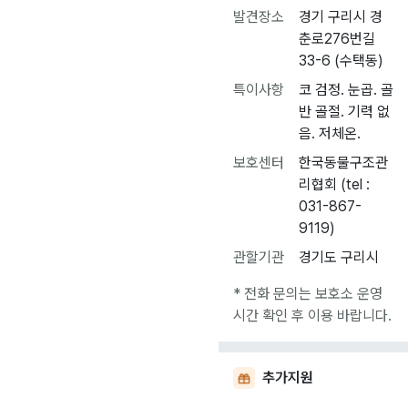
발견장소
경기 구리시 경
춘로276번길
33-6 (수택동)
특이사항
코 검정. 눈곱. 골
반 골절. 기력 없
음. 저체온.
보호센터
한국동물구조관
리협회 (tel :
031-867-
9119)
관할기관
경기도 구리시
* 전화 문의는 보호소 운영
시간 확인 후 이용 바랍니다.
추가지원