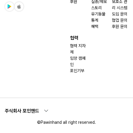
후원
실종/제보
보호소 관
스토리
리 시스템
유기동물
도입 문의
통계
협업 문의
혜택
후원 문의
협력
협력 지자
체
입양 캠페
인
포인기부
주식회사 포인핸드
©Pawinhand all right reserved.