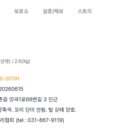
보호소
실종/제보
스토리
년생) / 2.6(Kg)
-00191
20260615
촌읍 양곡1로68번길 3 인근
팥죽색. 꼬리 단미 안됨. 털 상태 양호.
 (tel : 031-867-9119)