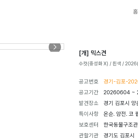
홈
[개] 믹스견
수컷(중성화 X) / 흰색 / 2026(
공고번호
경기-김포-2026
공고기간
20260604 ~ 
발견장소
경기 김포시 양
특이사항
온순. 얌전. 코 
보호센터
한국동물구조관리협회
관할기관
경기도 김포시