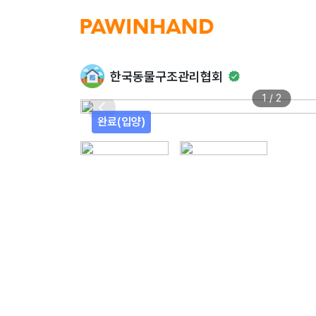
한국동물구조관리협회
1 / 2
완료(입양)