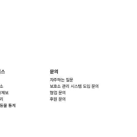
비스
문의
자주하는 질문
소
보호소 관리 시스템 도입 문의
/제보
협업 문의
리
후원 문의
동물 통계