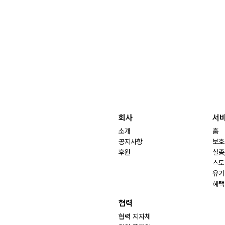
회사
서
소개
홈
공지사항
보호
후원
실종
스토
유기
혜택
협력
협력 지자체