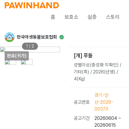
홈
보호소
실종
스토리
한국야생동물보호협회
1 / 2
[개] 푸들
완료(귀가)
성별미상(중성화 미확인) /
기타(흑) / 2026(년생) /
4(Kg)
경기-안
공고번호
산-2026-
00373
공고기간
20260604 ~
20260615