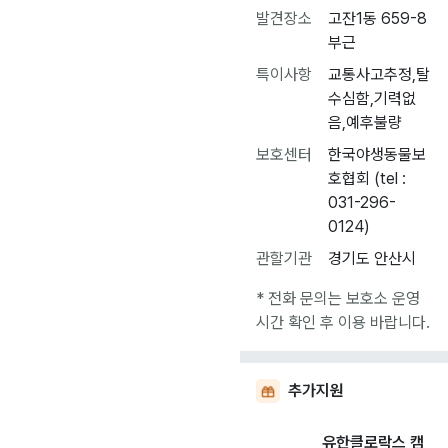
발견장소
고잔1동 659-8
부근
특이사항
교통사고추정,탈
수심함,기력없
음,예후불량
보호센터
한국야생동물보
호협회 (tel :
031-296-
0124)
관할기관
경기도 안산시
* 전화 문의는 보호소 운영
시간 확인 후 이용 바랍니다.
추가지원
유한클로락스 캠