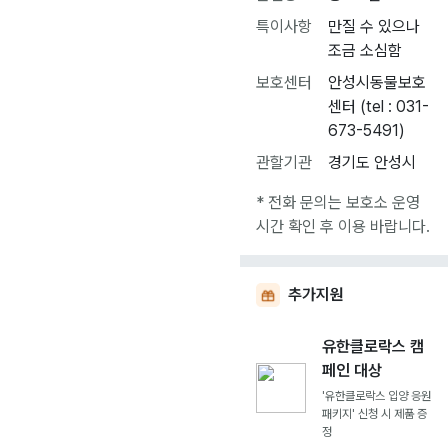
특이사항
만질 수 있으나
조금 소심함
보호센터
안성시동물보호
센터 (tel : 031-
673-5491)
관할기관
경기도 안성시
* 전화 문의는 보호소 운영
시간 확인 후 이용 바랍니다.
추가지원
유한클로락스 캠
페인 대상
'유한클로락스 입양 응원
패키지' 신청 시 제품 증
정