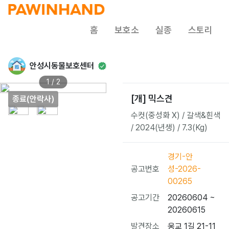
홈
보호소
실종
스토리
안성시동물보호센터
1 / 2
[개] 믹스견
종료(안락사)
수컷(중성화 X) / 갈색&흰색
/ 2024(년생) / 7.3(Kg)
경기-안
공고번호
성-2026-
00265
공고기간
20260604 ~
20260615
발견장소
웅교 1길 21-11