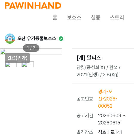
홈
보호소
실종
스토리
오산 유기동물보호소
1 / 2
[개] 말티즈
완료(귀가)
암컷(중성화 X) / 흰색 /
2021(년생) / 3.8(Kg)
경기-오
공고번호
산-2026-
00052
공고기간
20260603 ~
20260615
발견장소
성호대로141