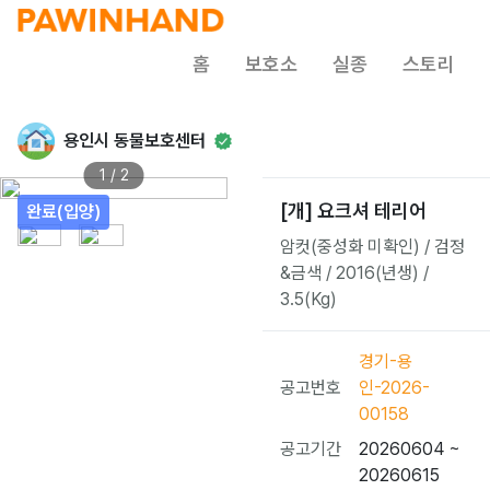
홈
보호소
실종
스토리
용인시 동물보호센터
1 / 2
[개] 요크셔 테리어
완료(입양)
암컷(중성화 미확인) / 검정
&금색 / 2016(년생) /
3.5(Kg)
경기-용
공고번호
인-2026-
00158
공고기간
20260604 ~
20260615