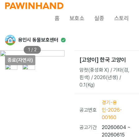
홈
보호소
실종
스토리
용인시 동물보호센터
1 / 2
[고양이] 한국 고양이
종료(자연사)
암컷(중성화 X) / 기타(검,
흰색) / 2026(년생) /
0.1(Kg)
경기-용
공고번호
인-2026-
00160
공고기간
20260604 ~
20260615