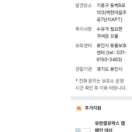
발견장소
기흥구 동백8로
103(백현마을주
공7단지APT)
특이사항
수유가 필요한
귀여운 꼬물
보호센터
용인시 동물보호
센터 (tel : 031-
6193-3463)
관할기관
경기도 용인시
* 전화 문의는 보호소 운영
시간 확인 후 이용 바랍니다.
추가지원
유한클로락스 캠
페인 대상