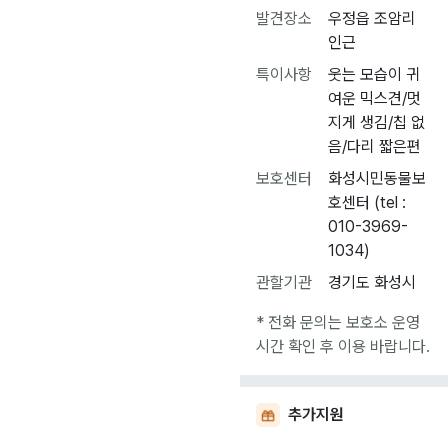
발견장소
우정읍 조암리
인근
특이사항
웃는 모습이 귀
여운 믹스견/멋
지게 생김/칩 없
음/다리 짧은편
보호센터
화성시민동물보
호센터 (tel :
010-3969-
1034)
관할기관
경기도 화성시
* 전화 문의는 보호소 운영
시간 확인 후 이용 바랍니다.
추가지원