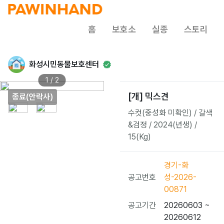
홈
보호소
실종
스토리
화성시민동물보호센터
1 / 2
[개] 믹스견
종료(안락사)
수컷(중성화 미확인) / 갈색
&검정 / 2024(년생) /
15(Kg)
경기-화
공고번호
성-2026-
00871
공고기간
20260603 ~
20260612