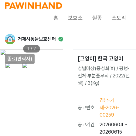
홈
보호소
실종
스토리
거제시동물보호센터
1 / 2
[고양이] 한국 고양이
종료(안락사)
성별미상(중성화 X) / 평행·
전체·부분줄무늬 / 2022(년
생) / 3(Kg)
경남-거
공고번호
제-2026-
00259
공고기간
20260604 ~
20260615