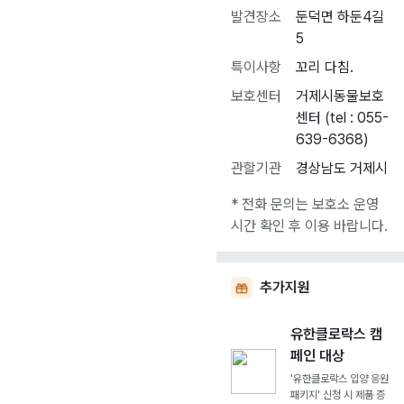
발견장소
둔덕면 하둔4길
5
특이사항
꼬리 다침.
보호센터
거제시동물보호
센터 (tel : 055-
639-6368)
관할기관
경상남도 거제시
* 전화 문의는 보호소 운영
시간 확인 후 이용 바랍니다.
추가지원
유한클로락스 캠
페인 대상
'유한클로락스 입양 응원
패키지' 신청 시 제품 증