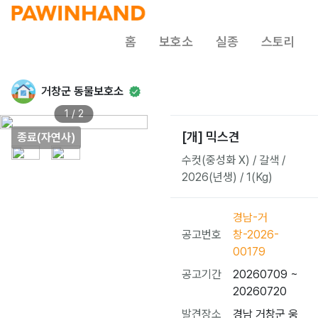
홈
보호소
실종
스토리
거창군 동물보호소
1 / 2
[개] 믹스견
종료(자연사)
수컷(중성화 X) / 갈색 /
2026(년생) / 1(Kg)
경남-거
공고번호
창-2026-
00179
공고기간
20260709 ~
20260720
발견장소
경남 거창군 웅