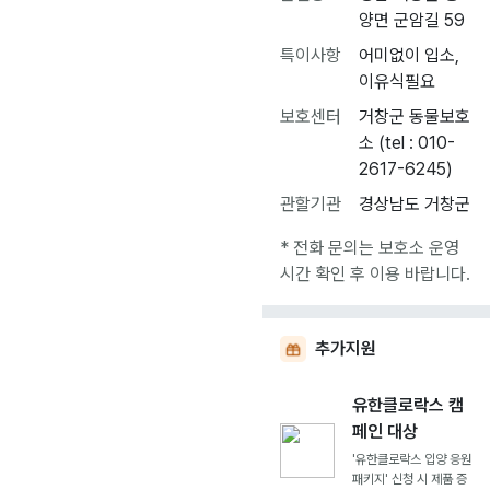
양면 군암길 59
특이사항
어미없이 입소,
이유식필요
보호센터
거창군 동물보호
소 (tel : 010-
2617-6245)
관할기관
경상남도 거창군
* 전화 문의는 보호소 운영
시간 확인 후 이용 바랍니다.
추가지원
유한클로락스 캠
페인 대상
'유한클로락스 입양 응원
패키지' 신청 시 제품 증