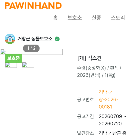
홈
보호소
실종
스토리
거창군 동물보호소
1 / 2
[개] 믹스견
보호중
수컷(중성화 X) / 흰색 /
2026(년생) / 1(Kg)
경남-거
공고번호
창-2026-
00181
공고기간
20260709 ~
20260720
발견장소
경남 거창군 웅