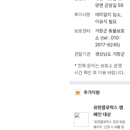
양면 군암길 59
특이사항
어미없이 입소,
이유식 필요
보호센터
거창군 동물보호
소 (tel : 010-
2617-6245)
관할기관
경상남도 거창군
* 전화 문의는 보호소 운영
시간 확인 후 이용 바랍니다.
추가지원
유한클로락스 캠
페인 대상
'유한클로락스 입양 응원
패키지' 신청 시 제품 증