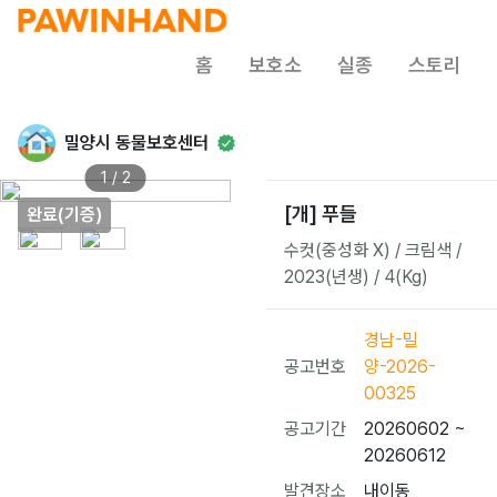
홈
보호소
실종
스토리
밀양시 동물보호센터
1 / 2
[개] 푸들
완료(기증)
수컷(중성화 X) / 크림색 /
2023(년생) / 4(Kg)
경남-밀
공고번호
양-2026-
00325
공고기간
20260602 ~
20260612
발견장소
내이동