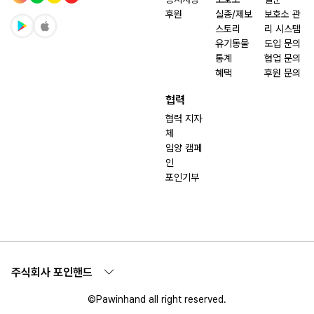
후원
실종/제보
보호소 관
스토리
리 시스템
유기동물
도입 문의
통계
협업 문의
혜택
후원 문의
협력
협력 지자
체
입양 캠페
인
포인기부
주식회사 포인핸드
©Pawinhand all right reserved.