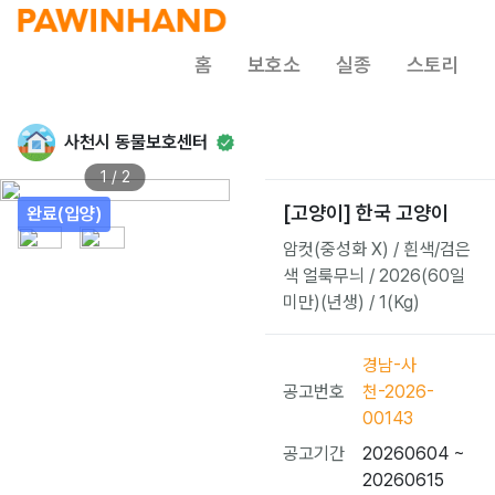
홈
보호소
실종
스토리
사천시 동물보호센터
1 / 2
[고양이] 한국 고양이
완료(입양)
암컷(중성화 X) / 흰색/검은
색 얼룩무늬 / 2026(60일
미만)(년생) / 1(Kg)
경남-사
공고번호
천-2026-
00143
공고기간
20260604 ~
20260615